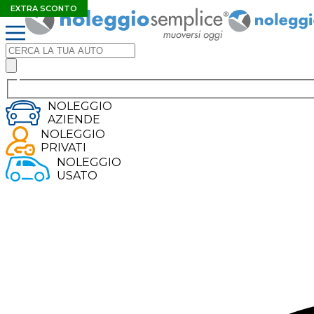
EXTRA SCONTO
PLUG-IN HYBRID
ELETTRICO
EXTRA SCONTO
EXTRA SCONTO
NOLEGGIO
AZIENDE
NOLEGGIO
PRIVATI
NOLEGGIO
USATO