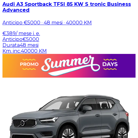
Audi A3 Sportback TFSI 85 KW S tronic Business
Advanced
Anticipo
€5000
·
48
mesi ·
40000
KM
€
389
/ mese
i. e.
Anticipo
€5000
Durata
48
mesi
Km. inc.
40000
KM