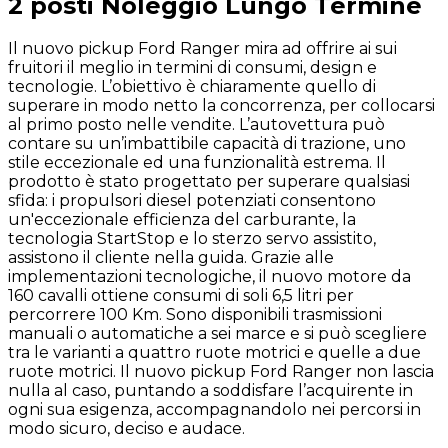
2 posti
Noleggio Lungo Termine
Il nuovo pickup Ford Ranger mira ad offrire ai sui
fruitori il meglio in termini di consumi, design e
tecnologie. L’obiettivo è chiaramente quello di
superare in modo netto la concorrenza, per collocarsi
al primo posto nelle vendite. L’autovettura può
contare su un’imbattibile capacità di trazione, uno
stile eccezionale ed una funzionalità estrema. Il
prodotto è stato progettato per superare qualsiasi
sfida: i propulsori diesel potenziati consentono
un'eccezionale efficienza del carburante, la
tecnologia StartStop e lo sterzo servo assistito,
assistono il cliente nella guida. Grazie alle
implementazioni tecnologiche, il nuovo motore da
160 cavalli ottiene consumi di soli 6,5 litri per
percorrere 100 Km. Sono disponibili trasmissioni
manuali o automatiche a sei marce e si può scegliere
tra le varianti a quattro ruote motrici e quelle a due
ruote motrici. Il nuovo pickup Ford Ranger non lascia
nulla al caso, puntando a soddisfare l’acquirente in
ogni sua esigenza, accompagnandolo nei percorsi in
modo sicuro, deciso e audace.