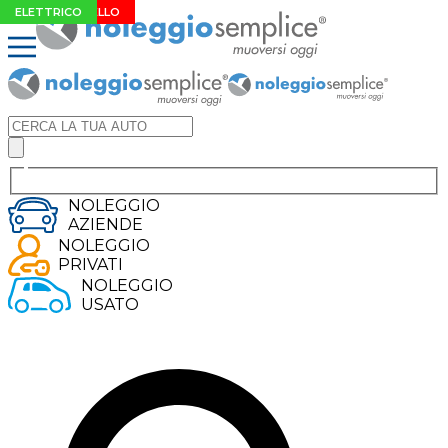
EXTRA SCONTO
NUOVO MODELLO
IBRIDO
IBRIDO
ELETTRICO
NOLEGGIO
AZIENDE
NOLEGGIO
PRIVATI
NOLEGGIO
USATO