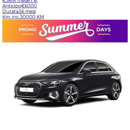
€
389
/ mese
i. e.
Anticipo
€6000
Durata
36
mesi
Km. inc.
30000
KM