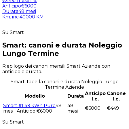
€
449
/ mese
i. e.
Anticipo
€6000
Durata
48
mesi
Km. inc.
40000
KM
Su Smart
Smart: canoni e durata Noleggio
Lungo Termine
Riepilogo dei canoni mensili Smart Aziende con
anticipo e durata.
Smart: tabella canoni e durata Noleggio Lungo
Termine Aziende
Anticipo
Canone
Modello
Durata
i.e.
i.e.
Smart #1 49 kWh Pure
48
48
€
6000
€
449
mesi · Anticipo €
6000
mesi
Su Smart