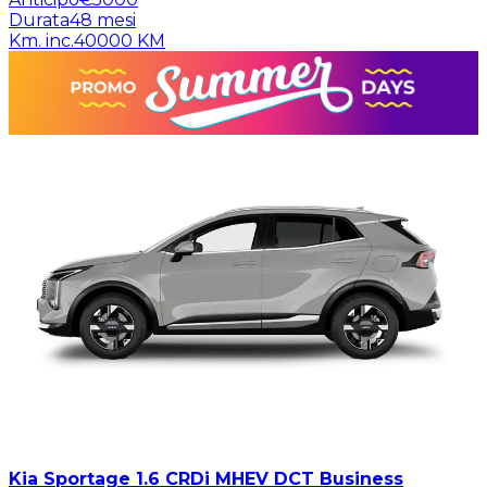
Durata
48
mesi
Km. inc.
40000
KM
Kia Sportage 1.6 CRDi MHEV DCT Business