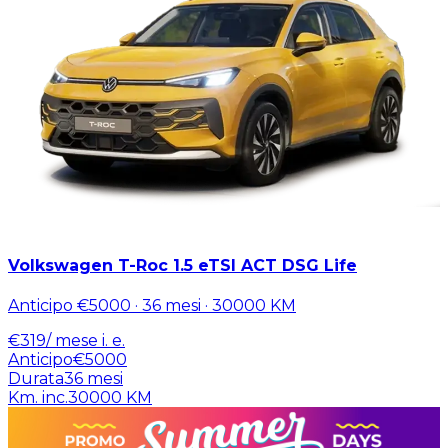
Volkswagen T-Roc 1.5 eTSI ACT DSG Life
Anticipo
€5000
·
36
mesi ·
30000
KM
€
319
/ mese
i. e.
Anticipo
€5000
Durata
36
mesi
Km. inc.
30000
KM