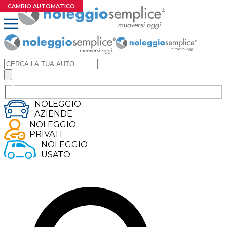
ECOBONUS 2024
ELETTRICO
NUOVO MODELLO
EXTRA SCONTO
CAMBIO AUTOMATICO
NOLEGGIO
AZIENDE
NOLEGGIO
PRIVATI
NOLEGGIO
USATO