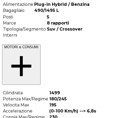
Alimentazione
Plug-in Hybrid / Benzina
Bagagliaio
490/1495
L
Posti
5
Marce
8
rapporti
Tipologia/Segmento
Suv / Crossover
Interni
MOTORI & CONSUMI
Cilindrata
1499
Potenza Max/Regime
180/245
Velocita Max
195
Accelerazione
(0-100 Km/h) -->
6,8
s
Coppia Max/Regime
230