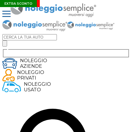
IBRIDO
NUOVO MODELLO
SUV
PLUG-IN HYBRID
EXTRA SCONTO
NOLEGGIO
AZIENDE
NOLEGGIO
PRIVATI
NOLEGGIO
USATO