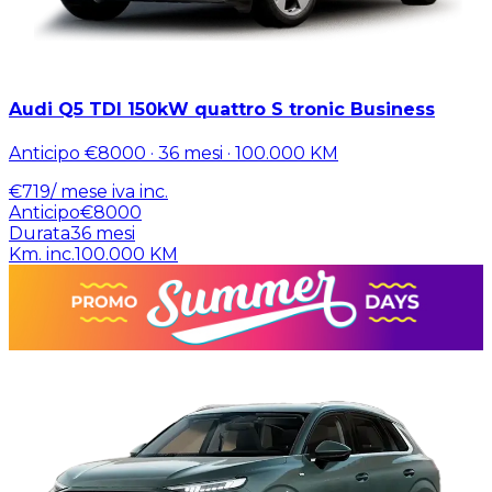
Audi Q5 TDI 150kW quattro S tronic Business
Anticipo
€8000
·
36
mesi ·
100.000
KM
€
719
/ mese
iva inc.
Anticipo
€8000
Durata
36
mesi
Km. inc.
100.000
KM