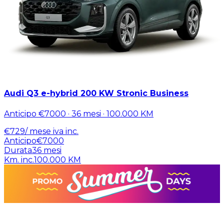
Audi Q3 e-hybrid 200 KW Stronic Business
Anticipo
€7000
·
36
mesi ·
100.000
KM
€
729
/ mese
iva inc.
Anticipo
€7000
Durata
36
mesi
Km. inc.
100.000
KM