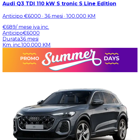
Audi Q3 TDI 110 kW S tronic S Line Edition
Anticipo
€6000
·
36
mesi ·
100.000
KM
€
689
/ mese
iva inc.
Anticipo
€6000
Durata
36
mesi
Km. inc.
100.000
KM