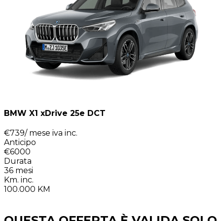
BMW X1 xDrive 25e DCT
€
739
/ mese
iva inc.
Anticipo
€6000
Durata
36
mesi
Km. inc.
100.000
KM
QUESTA OFFERTA È VALIDA SOLO