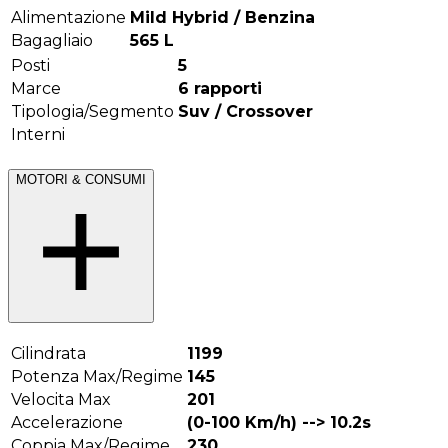
Alimentazione
Mild Hybrid / Benzina
Bagagliaio
565
L
Posti
5
Marce
6
rapporti
Tipologia/Segmento
Suv / Crossover
Interni
MOTORI & CONSUMI
Cilindrata
1199
Potenza Max/Regime
145
Velocita Max
201
Accelerazione
(0-100 Km/h) -->
10.2
s
Coppia Max/Regime
230