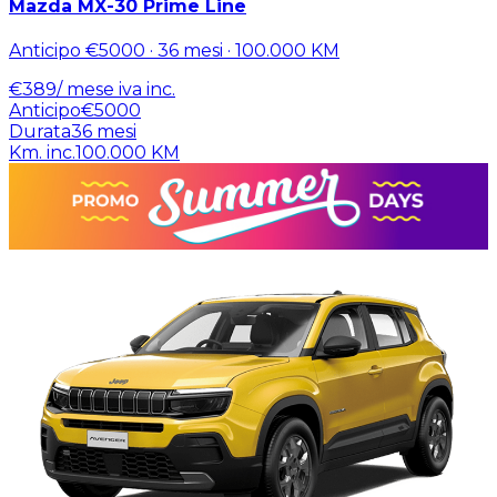
Mazda MX-30 Prime Line
Anticipo
€5000
·
36
mesi ·
100.000
KM
€
389
/ mese
iva inc.
Anticipo
€5000
Durata
36
mesi
Km. inc.
100.000
KM