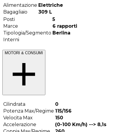
Alimentazione
Elettriche
Bagagliaio
309
L
Posti
5
Marce
6
rapporti
Tipologia/Segmento
Berlina
Interni
MOTORI & CONSUMI
Cilindrata
0
Potenza Max/Regime
115/156
Velocita Max
150
Accelerazione
(0-100 Km/h) -->
8,1
s
Coppia Max/Regime
260