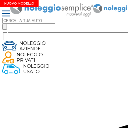
METANO
NUOVO MODELLO
EXTRA SCONTO
NEOPATENTATI
NUOVO MODELLO
NOLEGGIO
AZIENDE
NOLEGGIO
PRIVATI
NOLEGGIO
USATO