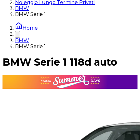
Noleggio Lungo Termine Privati
BMW
BMW Serie 1
Home
BMW
BMW Serie 1
BMW Serie 1 118d auto