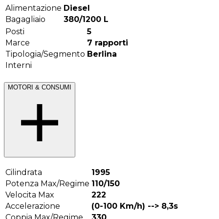
Alimentazione
Diesel
Bagagliaio
380/1200
L
Posti
5
Marce
7
rapporti
Tipologia/Segmento
Berlina
Interni
MOTORI & CONSUMI
Cilindrata
1995
Potenza Max/Regime
110/150
Velocita Max
222
Accelerazione
(0-100 Km/h) -->
8,3
s
Coppia Max/Regime
330